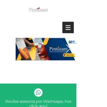
Recibe asesoria por Wathsapp, haz
click aquí