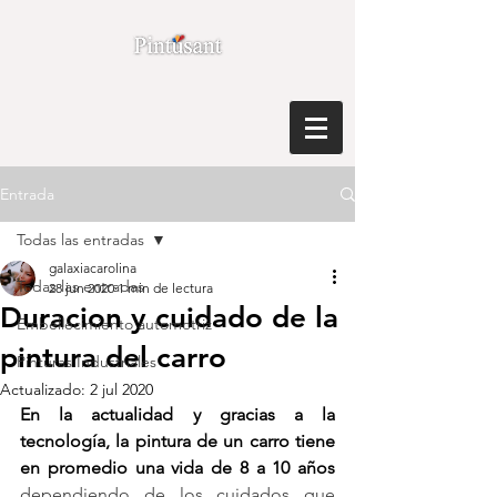
Entrada
Todas las entradas
galaxiacarolina
Todas las entradas
28 jun 2020
1 min de lectura
Duracion y cuidado de la
Embellecimiento automotriz
pintura del carro
Pinturas Industriales
Actualizado:
2 jul 2020
En la actualidad y gracias a la 
tecnología, la pintura de un carro tiene 
en promedio una vida de 8 a 10 años 
dependiendo de los cuidados que 