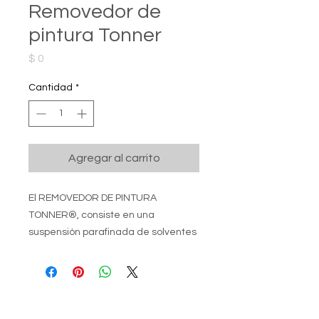
Removedor de
pintura Tonner
Precio
$ 0
Cantidad
*
Agregar al carrito
El REMOVEDOR DE PINTURA
TONNER®, consiste en una
suspensión parafinada de solventes
activos de muy alto poder de
disolución y agentes removedores
especiales. 2. USOS: Puede ser
Contacto
utilizado para remover toda clase
de pinturas, barnices o lacas sobre
Contáctenos para brindar un mejor